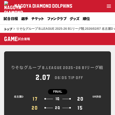
NAGOYA DIAMOND DOLPHINS
試合日程
選手
チケット
ファンクラブ
グッズ
順位
トップ
keyboard_arrow_right
りそなグループ B.LEAGUE 2025-26 B1リーグ戦 2026/02/07 名古屋D 
GAME
試合速報
りそなグループ B.LEAGUE 2025-26 B1リーグ戦
2.07
06:05 TIP OFF
FINAL
名古屋D
SR渋谷
17
20
1Q
20
15
2Q