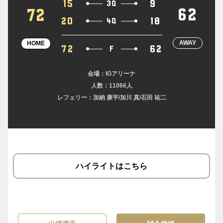
15
9
3Q
62
72
20
18
4Q
AWAY
HOME
72
62
F
会場：IGアリーナ
人数：11066人
レフェリー：加納 康平/加川 真/石田 祐二
ハイライトはこちら