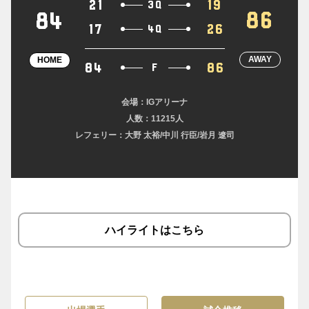
21
19
3Q
86
84
17
26
4Q
AWAY
HOME
84
86
F
会場：IGアリーナ
人数：11215人
レフェリー：大野 太裕/中川 行臣/岩月 遼司
ハイライトはこちら