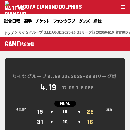
NAGOYA DIAMOND DOLPHINS
試合日程
選手
チケット
ファンクラブ
グッズ
順位
トップ
keyboard_arrow_right
りそなグループ B.LEAGUE 2025-26 B1リーグ戦 2026/04/19 名古屋D 
GAME
試合速報
りそなグループ B.LEAGUE 2025-26 B1リーグ戦
4.19
07:05 TIP OFF
FINAL
名古屋D
滋賀
15
25
1Q
31
16
2Q