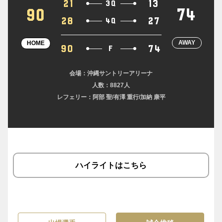
21
13
3Q
74
90
28
27
4Q
AWAY
HOME
90
74
F
会場：沖縄サントリーアリーナ
人数：8827人
レフェリー：阿部 聖/有澤 重行/加納 康平
ハイライトはこちら