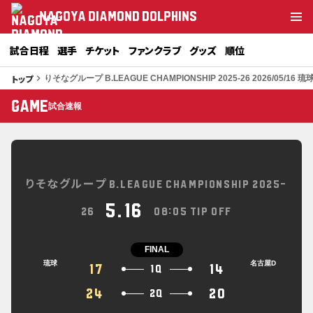
NAGOYA DIAMOND DOLPHINS
試合日程
選手
チケット
ファンクラブ
グッズ
順位
トップ
keyboard_arrow_right
りそなグループ B.LEAGUE CHAMPIONSHIP 2025-26 2026/05/16 琉
GAME
試合速報
りそなグループ B.LEAGUE CHAMPIONSHIP 2025-
5.16
26
08:05 TIP OFF
FINAL
琉球
名古屋D
17
14
1Q
24
20
2Q