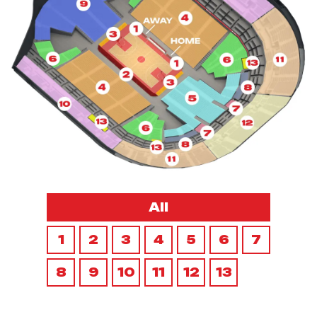
All
1
2
3
4
5
6
7
8
9
10
11
12
13