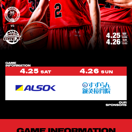
4.25
4.26
SAT
SUN