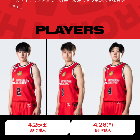
です。
#2
#3
#4
TAKUMI
TAKETO
4.25
(土)
4.26
(日)
HIYUU
SAITO
KATO
OZAWA
Bチケ購入
Bチケ購入