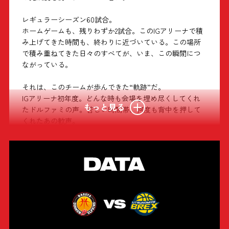
レギュラーシーズン60試合。
ホームゲームも、残りわずか2試合。このIGアリーナで積
み上げてきた時間も、終わりに近づいている。この場所
で積み重ねてきた日々のすべてが、いま、この瞬間につ
ながっている。
それは、このチームが歩んできた“軌跡”だ。
IGアリーナ初年度。どんな時も会場を埋め尽くしてくれ
もっと見る
たドルファミの声。苦しい時間帯、何度も背中を押して
くれたあの歓声。
そして――
このチームを支え続けてくれた裏方の存在、クラブの挑
戦を信じ、共に歩んでくれているパートナーの皆さま。
コートの上だけでは、ここまで来ることはできなかっ
た。
簡単なシーズンではなかった。思うようにいかない時
間、迷い、ぶつかり合い。それでも前を向けたのは、コ