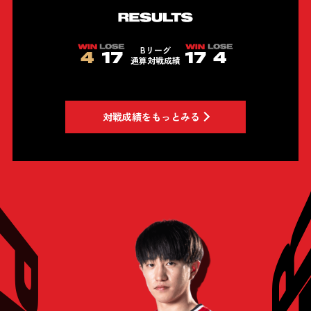
ートに立つ仲間と、そのすべてを支えてくれる人たちが
いたからだ。
Bリーグ
だからこそこの一戦は、ただの1試合じゃない。この場所
4
17
17
4
通算対戦成績
で積み上げてきたすべてを、ドルフィンズのバスケット
を、もう一度、証明する時間だ。感謝の気持ちを、すべ
てコートにぶつける。声援に背中を押され、何度も立ち
上がってきたこのチームが、そのすべてを、今この瞬間
対戦成績をもっとみる
に解き放つ。
ともに戦ってきた時間を、誇りに変えて。この一戦に、
すべてを懸ける。