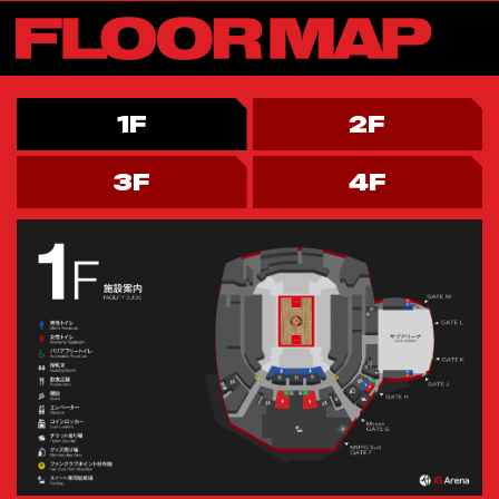
1F
2F
3F
4F