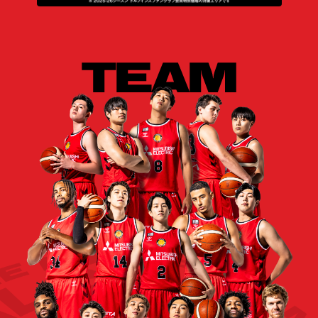
Middle 大人￥2,600 / 小中高￥1,600
介添者1名様無料
プレミアムラウンジ利用権
Special ¥7,900 / High ¥6,900 / Middle ¥5,900 / Low
Special ¥5,900 / High ¥4,900 / Middle ¥3,900 / Low
¥2,900
¥4,900
¥2,900
※小中高価格は表示価格より1,000円引きです
Low 大人￥2,100 / 小中高￥1,100
RAISE THE REDシートS
Special ¥6,900 / High ¥5,900 / Middle ¥4,900 /
選手やボールが飛び込んでくる可能性がございます。
選手やボールが飛び込んでくる可能性がございます。
クラブロゴ入りハイグレードシート
一般
サイドラインB
専用エントランス入場権
Low ¥3,900
お客さまの安全のため、未就学児童の膝上観戦は禁止とさ
お客さまの安全のため、未就学児童の膝上観戦は禁止とさ
カップホルダー付
Special ¥6,900 / High ¥5,900 / Middle ¥4,900 / Low
せていただきます。
せていただきます。
プレミアムラウンジ利用権
Special ¥3,500 / High ¥3,000 / Middle ¥2,500 /
FC
¥3,900
クラブロゴ入りハイグレードシート
また、小さなお子さまの観戦はご遠慮いただきますようお
また、小さなお子さまの観戦はご遠慮いただきますようお
Low ¥2,000
前売販売のみとなります。当日券のお取り扱いはございま
カップホルダー付
願いいたします。
願いいたします。
せん。
カップホルダー付
カップホルダー付
RAISE THE REDシートA
専用エントランス入場権
2F車いす席をご購入の方は駐車場をご利用いただけます。
※駐車場のご案内はチケット購入後、個別ご連絡いたします。（試
Special ¥5,900 / High ¥4,900 / Middle ¥3,900 /
合1週間前を目安。試合日から1週間以内にご購入の場合、適宜）
選手やボールが飛び込んでくる可能性がございます。
カップホルダー付
一般
プレミアムボックス専用ソファシート
Low ¥2,900
4F車いす席には駐車場利用が付帯しておりませんので予め
お客さまの安全のため、未就学児童の膝上観戦は禁止とさ
テーブル付
ご了承ください。
Special ¥3,000 / High ¥2,500 / Middle ¥2,000 /
せていただきます。
FC
カップホルダー付
Low ¥1,500
単席での販売はございません。
また、小さなお子さまの観戦はご遠慮いただきますようお
願いいたします。
カップホルダー付
RAISE THE REDシートB
Special ¥4,900 / High ¥3,900 / Middle ¥2,900 /
一般
Low ¥1,900
Special ¥2,500 / High ¥2,000 / Middle ¥1,500 /
単席での販売はございません。
FC
Low ¥1,000