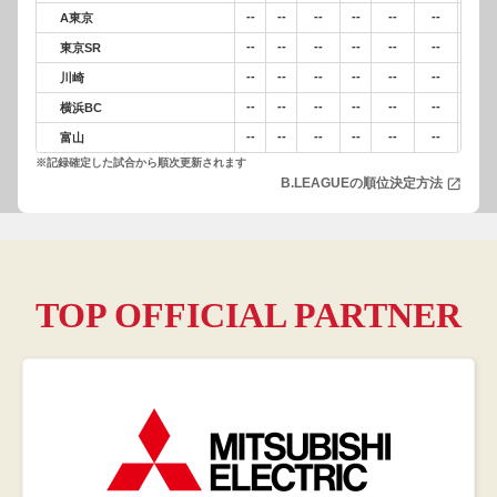
--
--
--
--
--
--
--
A東京
--
--
--
--
--
--
--
東京SR
--
--
--
--
--
--
--
川崎
--
--
--
--
--
--
--
横浜BC
--
--
--
--
--
--
--
富山
※記録確定した試合から順次更新されます
B.LEAGUEの順位決定方法
open_in_new
TOP OFFICIAL PARTNER