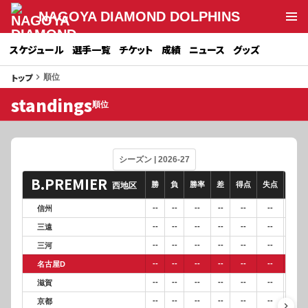
NAGOYA DIAMOND DOLPHINS
スケジュール
選手一覧
チケット
成績
ニュース
グッズ
トップ
keyboard_arrow_right
順位
standings
順位
B.PREMIER
勝
負
勝率
差
得点
失点
得失
西地区
--
--
--
--
--
--
--
信州
--
--
--
--
--
--
--
三遠
--
--
--
--
--
--
--
三河
--
--
--
--
--
--
--
名古屋D
--
--
--
--
--
--
--
滋賀
--
--
--
--
--
--
--
京都
keyboard_arrow_right