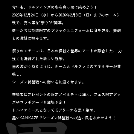
今年も、ドルフィンズの冬を真っ黒に染めよう！
2025年12月24日（水）から2026年2月8日（日）までのホーム6
戦で、真っ黒な"祭り"が開幕。
選手たちは期間限定のブラックユニフォームに身を包み、難敵
との激闘に挑みます。
祭りのモチーフは、日本の伝統と世界のアートが融合した、 力
強くも洗練された新しい祝祭。
黒の波がうねるように、チームとドルファミのエネルギーが共
鳴し、
シーズン終盤戦への勢いを加速させます。
来場者にプレゼントの限定ノベルティに加え、フェス限定グッ
ズやコラボフードも登場予定！
ドルファミ一丸となってIGアリーナを黒く染め、
黒いKAMIKAZEでシーズン終盤戦への追い風を吹かせよう！