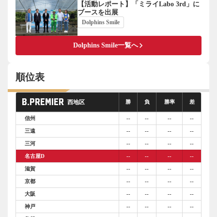
【活動レポート】「ミライLabo 3rd」に
ブースを出展
Dolphins Smile
keyboard_arrow_right
Dolphins Smile一覧へ
順位表
B.PREMIER
西地区
勝
負
勝率
差
信州
--
--
--
--
三遠
--
--
--
--
三河
--
--
--
--
名古屋D
--
--
--
--
滋賀
--
--
--
--
京都
--
--
--
--
大阪
--
--
--
--
神戸
--
--
--
--