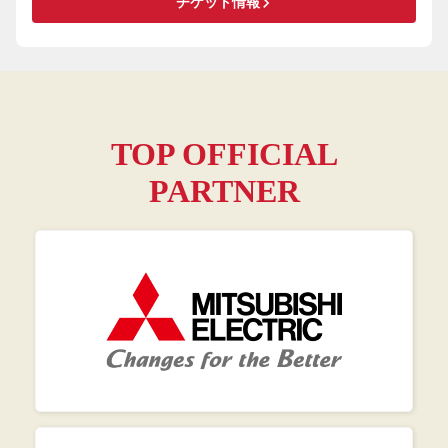
keyboard_arrow_right
チケット情報
TOP OFFICIAL
PARTNER