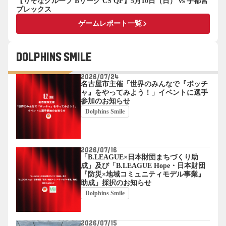
【りそなグループ Bリーグ CS QF】5月10日（日） vs 宇都宮
ブレックス
keyboard_arrow_right
ゲームレポート一覧
Dolphins Smile
2026/07/24
名古屋市主催「世界のみんなで『ボッチ
ャ』をやってみよう！」イベントに選手
参加のお知らせ
Dolphins Smile
2026/07/16
「B.LEAGUE×日本財団まちづくり助
成」及び「B.LEAGUE Hope・日本財団
『防災×地域コミュニティモデル事業』
助成」採択のお知らせ
Dolphins Smile
2026/07/15