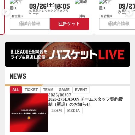
09/26
18:05
09/2
(土)
東急ドレッセとどろきアリ
東急ドレ
keyboard_arrow_left
keyboard_arrow_right
location_on
location_on
ーナ
ーナ
名古屋D
川崎
名古屋D
sports_basketball
confirmation_number
sports_basketball
試合情報
チケット
試合情報
NEWS
ALL
TICKET
TEAM
GAME
EVENT
2026/08/07
2026-27SEASON チームスタッフ契約締
結（新規）のお知らせ
TEAM
MEDIA