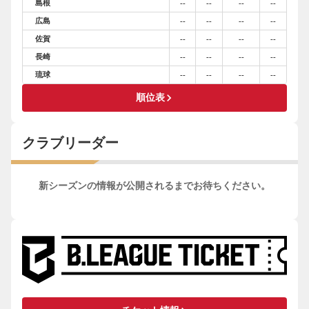
島根
--
--
--
--
広島
--
--
--
--
佐賀
--
--
--
--
長崎
--
--
--
--
琉球
--
--
--
--
keyboard_arrow_right
順位表
クラブリーダー
新シーズンの情報が公開されるまでお待ちください。