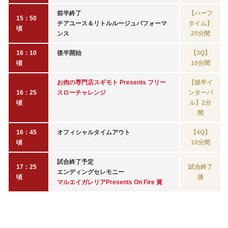
前半終了
【ハーフ
15：50
チアユース＆リトルルージュパフォーマ
タイム】
頃
ンス
20分間
16：10
後半開始
【3Q】
頃
10分間
お肉の専門店スギモト Presents フリー
【後半イ
16：25
スローチャレンジ
ンターバ
頃
ル】2分
間
16：45
オフィシャルタイムアウト
【4Q】
頃
10分間
試合終了予定
17：25
試合終了
エンディングセレモニー
頃
後
マルエイガレリアPresents On Fire 賞