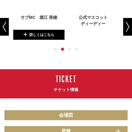
ME
サブMC 堀江 美穂
公式マスコット
O
ディーディー
ダ
詳しくはこちら
TICKET
チケット情報
会場図
席種