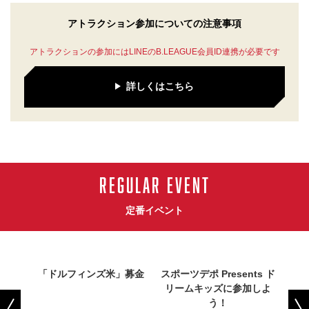
アトラクション参加についての注意事項
アトラクションの参加にはLINEのB.LEAGUE会員ID連携が必要です
詳しくはこちら
REGULAR EVENT
定番イベント
ルフィ
「ドルフィンズ米」募金
スポーツデポ Presents ド
お
鉄を利
リームキッズに参加しよ
Pr
う！