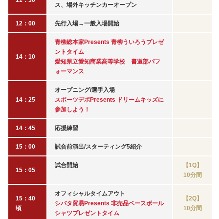
11：30
ス、場外キッチンカーオープン
12：00
先行入場→一般入場開始
青柳総本家Presents 青柳ういろうプレゼ
ントタイム
14：10
愛知県立愛知商業高等学校 書道部パフ
ォーマンス
オープニング/選手入場
14：25
スポーツデポPresents ドリームキッズに
参加しよう！
14：45
応援練習
15：00
試合前演出/スターティング5紹介
試合開始
【1Q】
15：05
10分間
オフィシャルタイムアウト
15：40
【2Q】
シバタ貿易Presents 非売品ベースボール
頃
10分間
シャツプレゼントタイム