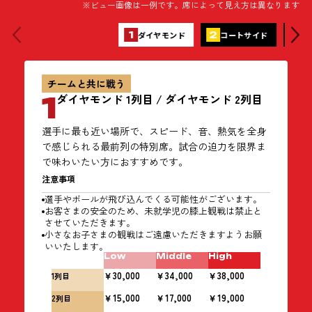
※ビュー画像は一例です。席によって見え方は異なります
1
ダイヤモンド
2
コートサイド
3
コ
チームと共に戦う
1
ダイヤモンド 1列目 / ダイヤモンド 2列目
選手に最も近い場所で、スピード、音、熱気を全身
で感じられる最前列の特別席。試合の迫力を限界ま
で味わいたい方におすすめです。
注意事項
選手やボールが飛び込んでくる可能性がございます。
お客さまの安全のため、未就学児の膝上観戦は禁止と
させていただきます。
小さなお子さまの観戦はご遠慮いただきますようお願
いいたします。
Low
Middle
High
￥30,000
￥34,000
￥38,000
1列目
￥15,000
￥17,000
￥19,000
2列目