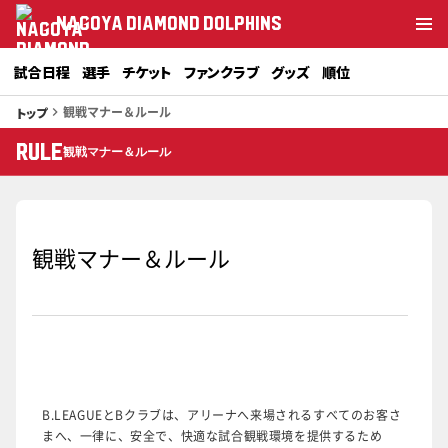
NAGOYA DIAMOND DOLPHINS
試合日程
選手
チケット
ファンクラブ
グッズ
順位
観戦マナー＆ルール
トップ
keyboard_arrow_right
RULE
観戦マナー＆ルール
観戦マナー＆ルール
B.LEAGUEとBクラブは、アリーナへ来場されるすべてのお客さ
まへ、一律に、安全で、快適な試合観戦環境を提供するため