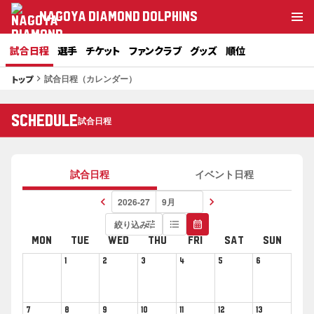
NAGOYA DIAMOND DOLPHINS
試合日程
選手
チケット
ファンクラブ
グッズ
順位
試合日程（カレンダー）
トップ
keyboard_arrow_right
SCHEDULE
試合日程
試合日程
イベント日程
keyboard_arrow_left
keyboard_arrow_right
絞り込み
tune
format_list_bulleted
calendar_month
MON
TUE
WED
THU
FRI
SAT
SUN
1
2
3
4
5
6
7
8
9
10
11
12
13