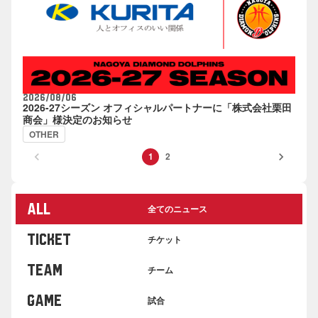
2026/08/06
2026-27シーズン オフィシャルパートナーに「株式会社栗田
商会」様決定のお知らせ
OTHER
keyboard_arrow_left
keyboard_arrow_right
1
2
ALL
全てのニュース
TICKET
チケット
TEAM
チーム
GAME
試合