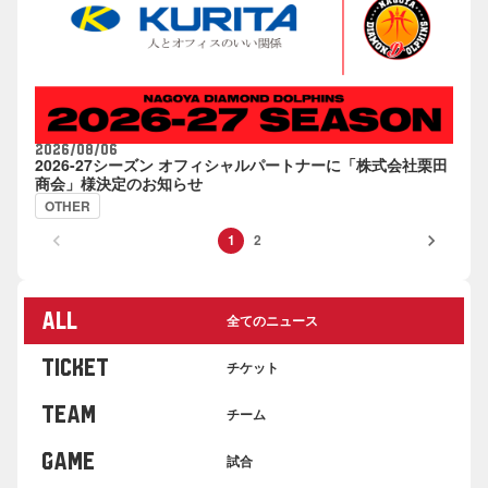
2026/08/06
2026-27シーズン オフィシャルパートナーに「株式会社栗田
商会」様決定のお知らせ
OTHER
keyboard_arrow_left
keyboard_arrow_right
1
2
ALL
全てのニュース
TICKET
チケット
TEAM
チーム
GAME
試合