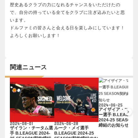
歴史あるクラブの力になれるチャンスをいただけたの
で、自分の持っている全てをクラブに注ぎ込みたいと思
います。
ドルファミの皆さんと会える日を楽しみにしています！
よろしくお願いします！
関連ニュース
2024-06-25
アイザイア・マーフ
keyboard_arrow_right
ー選手 B.LEAGUE
2024-25 SEASON
2024-08-01
2024-06-28
締結のお知らせ
ザイラン・チータム選
ルーク・メイ選手
手 B.LEAGUE 2024-
B.LEAGUE 2024-25