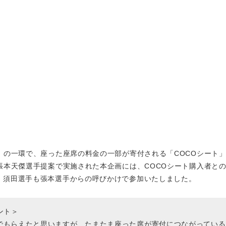
」の一環で、座った座席の料金の一部が寄付される「COCOシート
張本天傑選手提案で実施された本企画には、COCOシート購入者と
、須田選手も張本選手からの呼びかけで参加いたしました。
ント＞
でもらえたと思いますが、たまたま座った席が寄付につながっている