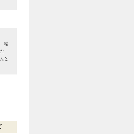
、精
だ
んと
ズ