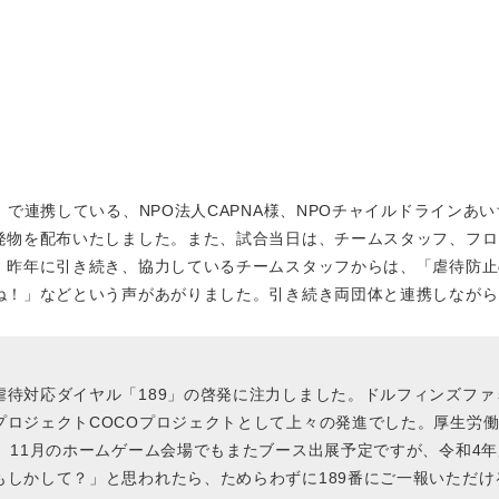
で連携している、NPO法人CAPNA様、NPOチャイルドラインあ
発物を配布いたしました。また、試合当日は、チームスタッフ、フロ
。昨年に引き続き、協力しているチームスタッフからは、「虐待防止
ね！」などという声があがりました。引き続き両団体と連携しながら
待対応ダイヤル「189」の啓発に注力しました。ドルフィンズファ
プロジェクトCOCOプロジェクトとして上々の発進でした。厚生労
、11月のホームゲーム会場でもまたブース出展予定ですが、令和4年
しかして？」と思われたら、ためらわずに189番にご一報いただけ