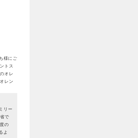
いち様にご
ントス
のオレ
オレン
ミリー
働省で
度の
るよ