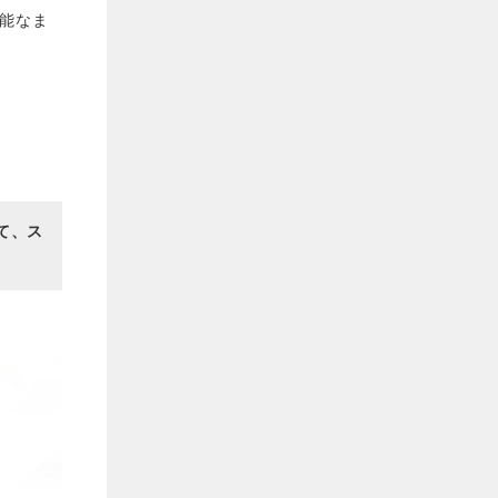
能なま
して、ス