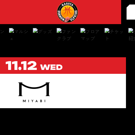
11.12
WED