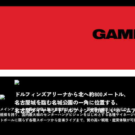
ドルフィンズアリーナから北へ約800メートル、
名古屋城を臨む名城公園の一角に位置する、
メインアリーナの最大収容人数は着席約15,000人と、国内最大級(B.LEAGUEの
名古屋ダイヤモンドドルフィンズの新しいホーム
規模を誇り、国内最大級のセンターハングビジョンをはじめとする各種サイネージ
トボールに限らず各種スポーツから音楽ライブまで、質の高い観戦・鑑賞体験が可