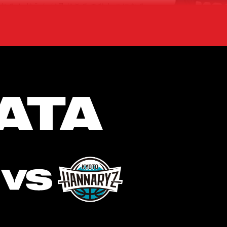
られるかどうかが見どころのひとつになる
センスを誇る #4 飛悠 の活躍にも期待し
。失点、リバウンド、ブロックといった
での『想定外』だ。シーズン序盤、多くの
き出しているのは本当に素晴らしい。勝
不可欠だ。まだチームは完成されていな
持ち味をどう引き出していくか。選手起
ほしい。
るために――。
ない。共に戦い、共に勝利を掴み取ろ