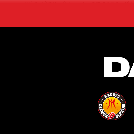
今節の試合では、各クォーターで25点を積み上げ
だろう。さらに、ルーキーとは思えぬ度胸とシュート
たい。
もうひとつの『想定外』は、ディフェンス面である
主要スタッツで現時点リーグ1位。これは良い意味
選手が入れ替わったにもかかわらず、この数字を叩
ち続けるためには、この強みを維持し続けることが
い。むしろ「伸びしろ」があり、選手一人ひとりの
用や采配におけるショーンHCの手腕にも注目して
IGアリーナとドルフィンズが“圧倒的な存在”とな
勝利、そしてドルファミとのケミストリーが欠かせ
う！