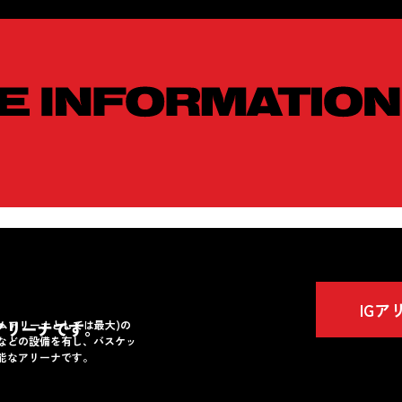
IG
ホームアリーナとしては最大)の
アリーナです。
などの設備を有し、バスケッ
能なアリーナです。