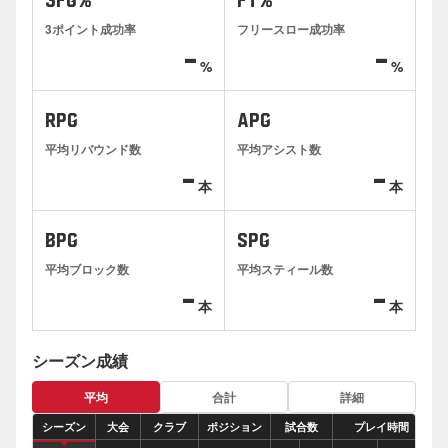
3FG%
FT%
3ポイント成功率
フリースロー成功率
-
-
%
%
RPG
APG
平均リバウンド数
平均アシスト数
-
-
本
本
BPG
SPG
平均ブロック数
平均スティール数
-
-
本
本
シーズン成績
平均
合計
詳細
シーズン
大会
クラブ
ポジション
試合数
プレイ時間