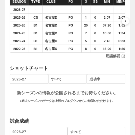
SEASON
TYPE
CLUB
PO
G
GS
MIN
MINPG
P
2026-27
-
-
-
-
-
-
-
2025-26
CS
名古屋D
PG
1
0
2:07
2:07
0
keyboard_arrow_right
2025-26
B1
名古屋D
PG
20
0
37:20
1:52
0
2024-25
B1
名古屋D
PG
7
0
10:58
1:34
0
2023-24
B1
名古屋D
PG
5
0
2:45
0:33
0
2022-23
B1
名古屋D
PG
8
0
15:29
1:56
0
用語解説
open_in_new
ショットチャート
新シーズンの情報が公開されるまでお待ちください。
※過去シーズンのデータは上部のプルダウンからご確認いただけます。
試合成績