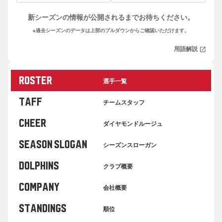
新シーズンの情報が公開されるまでお待ちください。
※過去シーズンのデータは上部のプルダウンからご確認いただけます。
用語解説
open_in_new
ROSTER
選手一覧
TAFF
チームスタッフ
cheer
ダイヤモンドルージュ
SEASON SLOGAN
シーズンスローガン
DOLPHINS
クラブ概要
COMPANY
会社概要
standings
順位