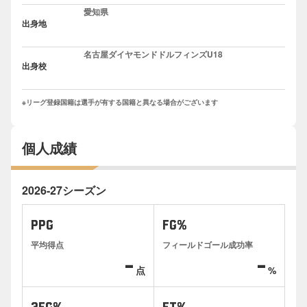
愛知県
出身地
名古屋ダイヤモンドドルフィンズU18
出身校
※リーグ登録国籍は選手が有する国籍と異なる場合がございます
個人成績
2026-27シーズン
PPG
FG%
平均得点
フィールドゴール成功率
-
-
点
%