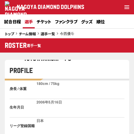
NAGOYA DIAMOND DOLPHINS
試合日程
選手
チケット
ファンクラブ
グッズ
順位
今西優斗
トップ
チーム情報
選手一覧
keyboard_arrow_right
keyboard_arrow_right
keyboard_arrow_right
7
ROSTER
選手一覧
今西 優斗
#
YUTO IMANISHI PG
PROFILE
180cm / 75kg
身長 / 体重
2006年5月16日
生年月日
日本
リーグ登録国籍