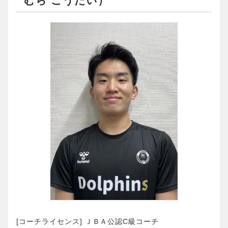
むら こうだい）
[コーチライセンス] ＪＢＡ公認C級コーチ