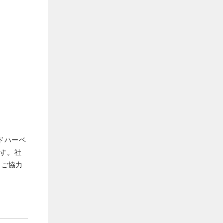
ドハーベ
す。社
にご協力