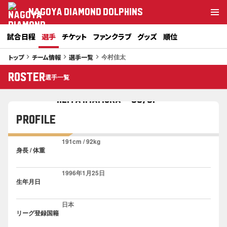
NAGOYA DIAMOND DOLPHINS
試合日程
選手
チケット
ファンクラブ
グッズ
順位
今村佳太
トップ
チーム情報
選手一覧
keyboard_arrow_right
keyboard_arrow_right
keyboard_arrow_right
30
ROSTER
選手一覧
今村 佳太
#
KEITA IMAMURA SG/SF
PROFILE
191cm / 92kg
身長 / 体重
1996年1月25日
生年月日
日本
リーグ登録国籍