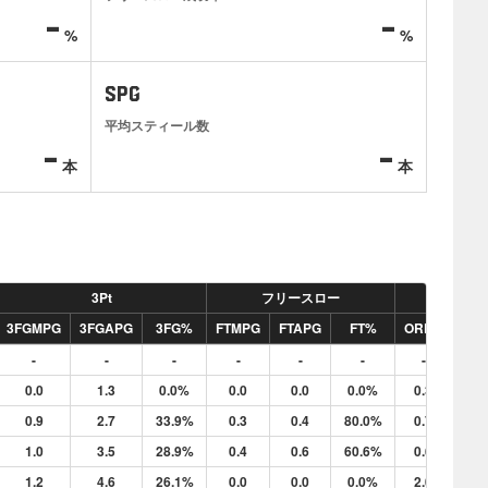
-
-
%
%
SPG
平均スティール数
-
-
本
本
3Pt
フリースロー
リバウ
3FGMPG
3FGAPG
3FG%
FTMPG
FTAPG
FT%
ORPG
DR
-
-
-
-
-
-
-
-
0.0
1.3
0.0%
0.0
0.0
0.0%
0.3
0.
0.9
2.7
33.9%
0.3
0.4
80.0%
0.7
2.
1.0
3.5
28.9%
0.4
0.6
60.6%
0.6
1.
1.2
4.6
26.1%
0.0
0.0
0.0%
2.0
2.