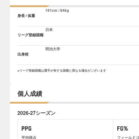
191cm / 84kg
身長 / 体重
日本
リーグ登録国籍
明治大学
出身校
※リーグ登録国籍は選手が有する国籍と異なる場合がございます
個人成績
2026-27シーズン
PPG
FG%
平均得点
フィールド