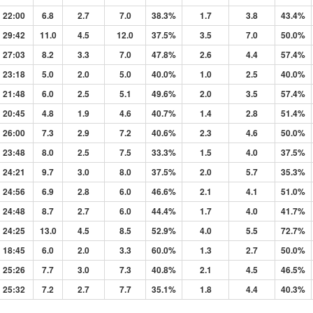
22:00
6.8
2.7
7.0
38.3%
1.7
3.8
43.4%
29:42
11.0
4.5
12.0
37.5%
3.5
7.0
50.0%
27:03
8.2
3.3
7.0
47.8%
2.6
4.4
57.4%
23:18
5.0
2.0
5.0
40.0%
1.0
2.5
40.0%
21:48
6.0
2.5
5.1
49.6%
2.0
3.5
57.4%
20:45
4.8
1.9
4.6
40.7%
1.4
2.8
51.4%
26:00
7.3
2.9
7.2
40.6%
2.3
4.6
50.0%
23:48
8.0
2.5
7.5
33.3%
1.5
4.0
37.5%
24:21
9.7
3.0
8.0
37.5%
2.0
5.7
35.3%
24:56
6.9
2.8
6.0
46.6%
2.1
4.1
51.0%
24:48
8.7
2.7
6.0
44.4%
1.7
4.0
41.7%
24:25
13.0
4.5
8.5
52.9%
4.0
5.5
72.7%
18:45
6.0
2.0
3.3
60.0%
1.3
2.7
50.0%
25:26
7.7
3.0
7.3
40.8%
2.1
4.5
46.5%
25:32
7.2
2.7
7.7
35.1%
1.8
4.4
40.3%