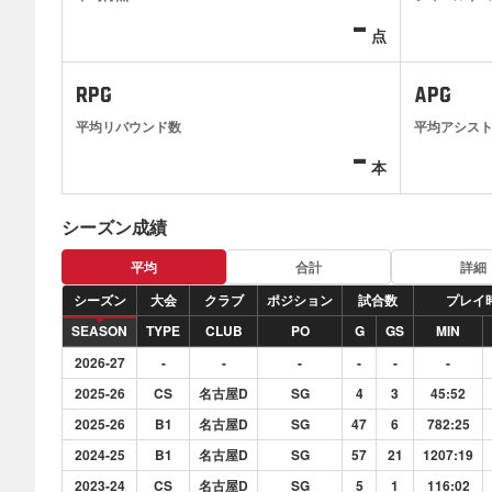
-
点
RPG
APG
平均リバウンド数
平均アシス
-
本
シーズン成績
平均
合計
詳細
シーズン
大会
クラブ
ポジション
試合数
プレイ
SEASON
TYPE
CLUB
PO
G
GS
MIN
2026-27
-
-
-
-
-
-
2025-26
CS
名古屋D
SG
4
3
45:52
2025-26
B1
名古屋D
SG
47
6
782:25
2024-25
B1
名古屋D
SG
57
21
1207:19
2023-24
CS
名古屋D
SG
5
1
116:02