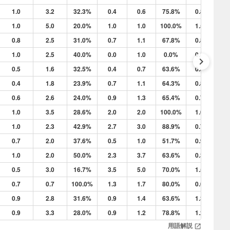
1.0
3.2
32.3%
0.4
0.6
75.8%
0.8
2.
1.0
5.0
20.0%
1.0
1.0
100.0%
1.5
2.
0.8
2.5
31.0%
0.7
1.1
67.8%
0.8
2.
1.0
2.5
40.0%
0.0
1.0
0.0%
0.0
4.
keyboard_arrow_right
0.5
1.6
32.5%
0.4
0.7
63.6%
0.8
2.
0.4
1.8
23.9%
0.7
1.1
64.3%
0.8
1.
0.6
2.6
24.0%
0.9
1.3
65.4%
0.7
3.
1.0
3.5
28.6%
2.0
2.0
100.0%
1.0
2.
1.0
2.3
42.9%
2.7
3.0
88.9%
0.7
3.
0.7
2.0
37.6%
0.5
1.0
51.7%
0.9
3.
1.0
2.0
50.0%
2.3
3.7
63.6%
0.3
4.
0.5
3.0
16.7%
3.5
5.0
70.0%
1.5
1.
0.7
0.7
100.0%
1.3
1.7
80.0%
0.0
2.
0.9
2.8
31.6%
0.9
1.4
63.6%
1.3
2.
0.9
3.3
28.0%
0.9
1.2
78.8%
1.2
3.
用語解説
open_in_new