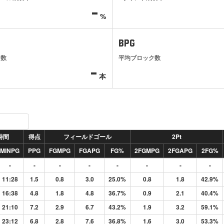
-
%
BPG
ト数
平均ブロック数
-
本
時間
得点
フィールドゴール
2Pt
MINPG
PPG
FGMPG
FGAPG
FG%
2FGMPG
2FGAPG
2FG%
-
-
-
-
-
-
-
-
11:28
1.5
0.8
3.0
25.0%
0.8
1.8
42.9%
16:38
4.8
1.8
4.8
36.7%
0.9
2.1
40.4%
21:10
7.2
2.9
6.7
43.2%
1.9
3.2
59.1%
23:12
6.8
2.8
7.6
36.8%
1.6
3.0
53.3%