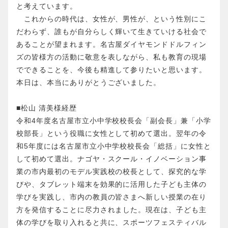
と考えています。
これからの時代は、女性が、男性が、という性別にこ
だわらず、誰もが自分らしく輝いて生きていける社会で
あることが望まれます。名古屋ダイヤモンドドルフィン
ズの皆様方の活動に敬意を表しながら、私も教育の現場
でできることを、今後も精進して参りたいと思います。
本日は、本当にありがとうございました。
■松山 清美様経歴
令和4年度名古屋市立小中学校校長会「副会長」兼「小学
校部長」という役職に女性として初めて選出。翌年の令
和5年度には名古屋市立小中学校校長会「総括」に女性と
して初めて選出。ナゴヤ・スクール・イノベーション事
業の市内最初のモデル実践校の校長として、探究的な学
びや、タブレット端末を効果的に活用した子ども主体の
学びを実践し、市内の教員の皆さまへ新しい授業の在り
方を発信することに尽力されました。現在は、子ども主
体の学びを取り入れると共に、スポーツフェスティバル