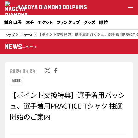
NAGOYA DIAMOND DOLPHINS
試合日程
選手
チケット
ファンクラブ
グッズ
順位
【ポイント交換特典】選手着用バッシュ、選手着用PRACTIC
トップ
ニュース
keyboard_arrow_right
keyboard_arrow_right
NEWS
ニュース
2024.04.24
FANCLUB
【ポイント交換特典】選手着用バッシ
ュ、選手着用PRACTICE Tシャツ 抽選
開始のご案内