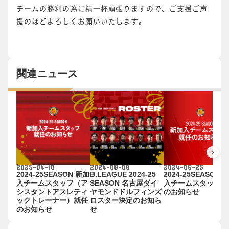
チームの勝利の為に精一杯頑張りますので、ご支援ご声
援のほどよろしくお願いいたします。
関連ニュース
keyboard_arrow_right
2025-04-10
2024-08-08
2024-06-25
2024-25SEASON 新加
B.LEAGUE 2024-25
2024-25SEASON 
入チームスタッフ（ア
SEASON 名古屋ダイ
入チームスタッフ就
シスタントアスレティ
ヤモンドドルフィンズ
のお知らせ
ックトレーナー）就任
ロスター決定のお知ら
のお知らせ
せ