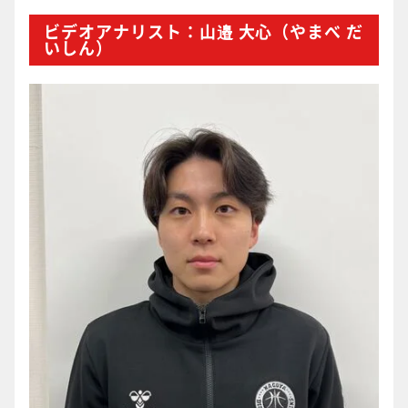
ビデオアナリスト：山邉 大心（やまべ だ
いしん）