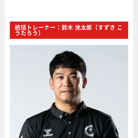
統括トレーナー：鈴木 洸太郎（すずき こ
うたろう）