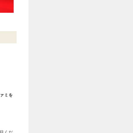
ァミを
目くだ