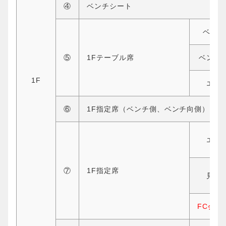
④
ベンチシート
ベンチ
⑤
1Fテーブル席
ベンチ
1F
エン
⑥
1F指定席（ベンチ側、ベンチ向側）
エン
⑦
1F指定席
見切
FC会員