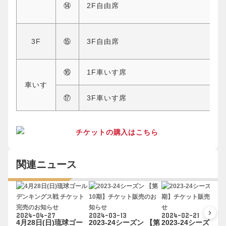
⑭
2F自由席
3F
⑮
3F自由席
⑯
1F車いす席
車いす
⑰
3F車いす席
関連ニュース
keyboard_arrow_right
2024-04-27
2024-03-13
2024-02-21
4月28日(日)琉球ゴー
2023-24シーズン 【第
2023-24シーズン 