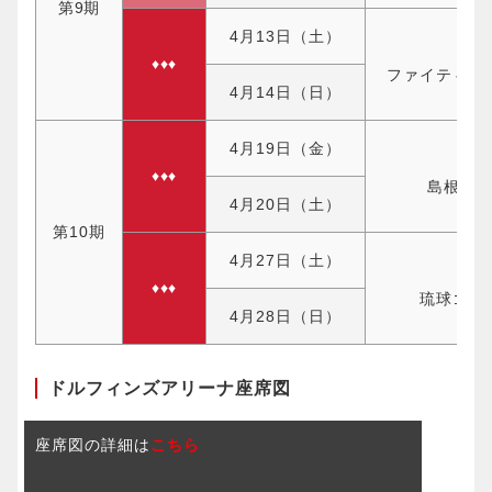
第9期
4月13日（土）
♦♦♦
ファイティン
4月14日（日）
4月19日（金）
♦♦♦
島根ス
4月20日（土）
第10期
4月27日（土）
♦♦♦
琉球ゴー
4月28日（日）
ドルフィンズアリーナ座席図
座席図の詳細は
こちら